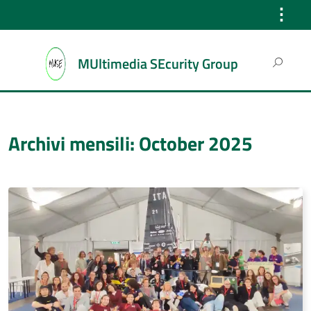
⋮
Search
MUltimedia SEcurity Group
for:
Archivi mensili: October 2025