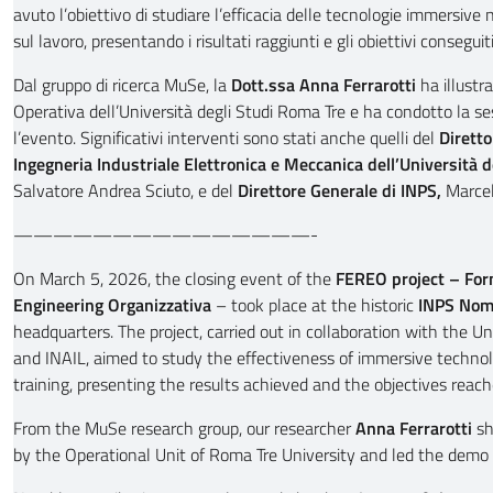
avuto l’obiettivo di studiare l’efficacia delle tecnologie immersive
sul lavoro, presentando i risultati raggiunti e gli obiettivi conseguiti
Dal gruppo di ricerca MuSe, la
Dott.ssa Anna Ferrarotti
ha illustra
Operativa dell’Università degli Studi Roma Tre e ha condotto la s
l’evento. Significativi interventi sono stati anche quelli del
Diretto
Ingegneria Industriale Elettronica e Meccanica dell’Università 
Salvatore Andrea Sciuto, e del
Direttore Generale di INPS,
Marcell
———————————————-
On March 5, 2026, the closing event of the
FEREO project – For
Engineering Organizzativa
– took place at the historic
INPS Nom
headquarters. The project, carried out in collaboration with the U
and INAIL, aimed to study the effectiveness of immersive technol
training, presenting the results achieved and the objectives reach
From the MuSe research group, our researcher
Anna Ferrarotti
sh
by the Operational Unit of Roma Tre University and led the demo 