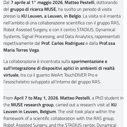
Dal
7 aprile al 1° maggio 2026
,
Matteo Pestelli
, dottorando
del
gruppo di ricerca MUSE
, ha svolto un periodo di visita
presso la
KU Leuven, a Leuven, in Belgio
. La visita si è inserita
nell’ambito di una collaborazione scientifica con il gruppo RAS,
Robot Assisted Surgery, e con il centro STADIUS, Dynamical
Systems, Signal Processing, and Data Analytics, rappresentati
rispettivamente dal
Prof. Carlos Rodriguez
e dalla
Prof.ssa
Maria Torres Vega
.
La collaborazione è incentrata sulla
sperimentazione e
sull’integrazione di dispositivi aptici in ambienti di realtà
virtuale
, tra cui il guanto WeArt TouchDIVER Pro e
l’esoscheletro sviluppato all’interno del gruppo RAS.
From
April 7 to May 1, 2026
,
Matteo Pestelli
, a PhD student in
the
MUSE research group
, carried out a research visit at
KU
Leuven in Leuven, Belgium
. The visit took place within the
framework of a scientific collaboration with the RAS group,
Robot Assisted Surgery, and the STADIUS center, Dynamical