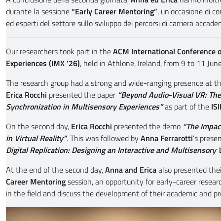
durante la sessione
“Early Career Mentoring”
, un’occasione di co
ed esperti del settore sullo sviluppo dei percorsi di carriera accade
Our researchers took part in the
ACM International Conference o
Experiences (IMX ’26)
, held in Athlone, Ireland, from 9 to 11 Jun
The research group had a strong and wide-ranging presence at the
Erica Rocchi
presented the paper
“Beyond Audio-Visual VR: The 
Synchronization in Multisensory Experiences”
as part of the
IS
On the second day,
Erica Rocchi
presented the demo
“The Impac
in Virtual Reality”
. This was followed by
Anna Ferrarotti
’s prese
Digital Replication: Designing an Interactive and Multisenso
At the end of the second day,
Anna and Erica
also presented thei
Career Mentoring
session, an opportunity for early-career resea
in the field and discuss the development of their academic and pr