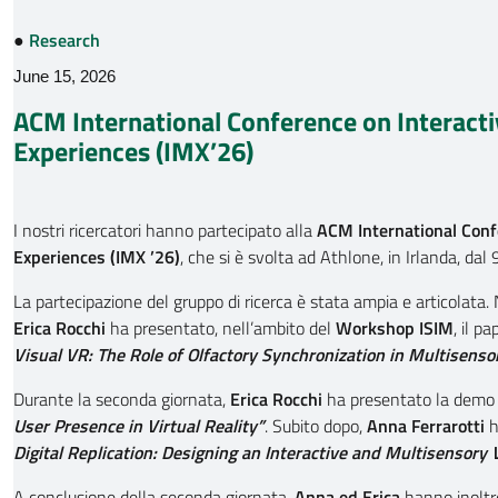
●
Research
June 15, 2026
ACM International Conference on Interact
Experiences (IMX’26)
I nostri ricercatori hanno partecipato alla
ACM International Conf
Experiences (IMX ’26)
, che si è svolta ad Athlone, in Irlanda, dal
La partecipazione del gruppo di ricerca è stata ampia e articolata. 
Erica Rocchi
ha presentato, nell’ambito del
Workshop ISIM
, il p
Visual VR: The Role of Olfactory Synchronization in Multisenso
Durante la seconda giornata,
Erica Rocchi
ha presentato la dem
User Presence in Virtual Reality”
. Subito dopo,
Anna Ferrarotti
h
Digital Replication: Designing an Interactive and Multisenso
A conclusione della seconda giornata,
Anna ed Erica
hanno inoltre